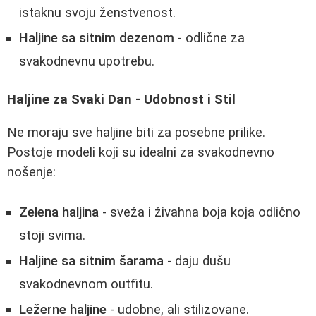
istaknu svoju ženstvenost.
Haljine sa sitnim dezenom
- odlične za
svakodnevnu upotrebu.
Haljine za Svaki Dan - Udobnost i Stil
Ne moraju sve haljine biti za posebne prilike.
Postoje modeli koji su idealni za svakodnevno
nošenje:
Zelena haljina
- sveža i živahna boja koja odlično
stoji svima.
Haljine sa sitnim šarama
- daju dušu
svakodnevnom outfitu.
Ležerne haljine
- udobne, ali stilizovane.