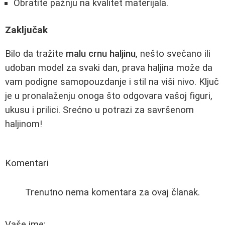
Obratite pažnju na kvalitet materijala.
Zaključak
Bilo da tražite
malu crnu haljinu
, nešto svečano ili
udoban model za svaki dan, prava haljina može da
vam podigne samopouzdanje i stil na viši nivo. Ključ
je u pronalaženju onoga što odgovara vašoj figuri,
ukusu i prilici. Srećno u potrazi za savršenom
haljinom!
Komentari
Trenutno nema komentara za ovaj članak.
Vaše ime: