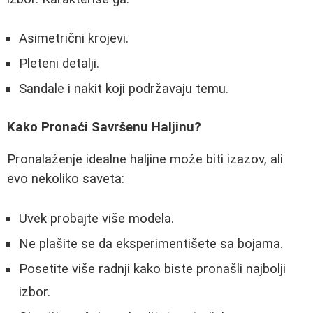
Asimetrični krojevi.
Pleteni detalji.
Sandale i nakit koji podržavaju temu.
Kako Pronaći Savršenu Haljinu?
Pronalaženje idealne haljine može biti izazov, ali
evo nekoliko saveta:
Uvek probajte više modela.
Ne plašite se da eksperimentišete sa bojama.
Posetite više radnji kako biste pronašli najbolji
izbor.