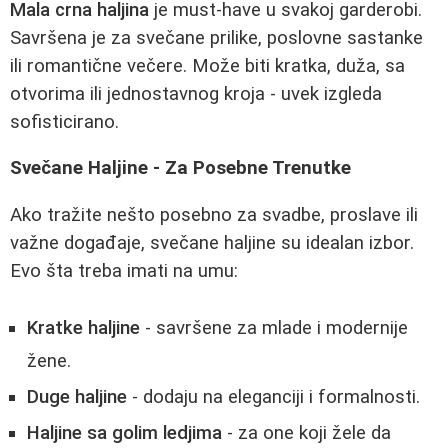
Mala crna haljina
je must-have u svakoj garderobi.
Savršena je za svečane prilike, poslovne sastanke
ili romantične večere. Može biti kratka, duža, sa
otvorima ili jednostavnog kroja - uvek izgleda
sofisticirano.
Svečane Haljine - Za Posebne Trenutke
Ako tražite nešto posebno za svadbe, proslave ili
važne događaje, svečane haljine su idealan izbor.
Evo šta treba imati na umu:
Kratke haljine
- savršene za mlade i modernije
žene.
Duge haljine
- dodaju na eleganciji i formalnosti.
Haljine sa golim ledjima
- za one koji žele da