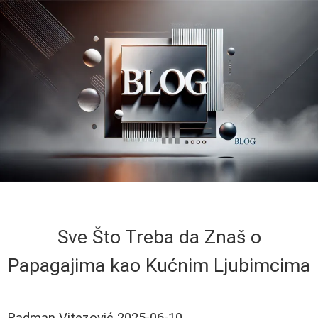
Sve Što Treba da Znaš o
Papagajima kao Kućnim Ljubimcima
Radman Vitezović
2025-06-10