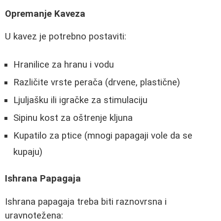
Opremanje Kaveza
U kavez je potrebno postaviti:
Hranilice za hranu i vodu
Različite vrste perača (drvene, plastične)
Ljuljašku ili igračke za stimulaciju
Sipinu kost za oštrenje kljuna
Kupatilo za ptice (mnogi papagaji vole da se
kupaju)
Ishrana Papagaja
Ishrana papagaja treba biti raznovrsna i
uravnotežena: