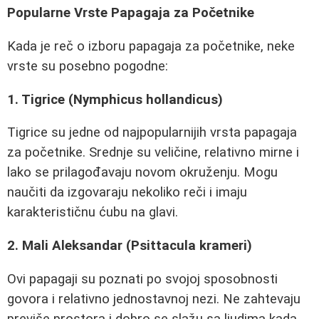
Popularne Vrste Papagaja za Početnike
Kada je reč o izboru papagaja za početnike, neke
vrste su posebno pogodne:
1. Tigrice (Nymphicus hollandicus)
Tigrice su jedne od najpopularnijih vrsta papagaja
za početnike. Srednje su veličine, relativno mirne i
lako se prilagođavaju novom okruženju. Mogu
naučiti da izgovaraju nekoliko reči i imaju
karakterističnu ćubu na glavi.
2. Mali Aleksandar (Psittacula krameri)
Ovi papagaji su poznati po svojoj sposobnosti
govora i relativno jednostavnoj nezi. Ne zahtevaju
previše prostora i dobro se slažu sa ljudima kada