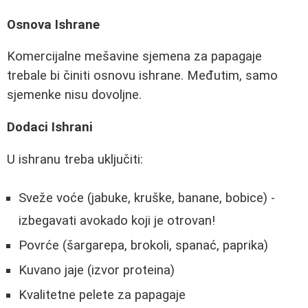
Osnova Ishrane
Komercijalne mešavine sjemena za papagaje
trebale bi činiti osnovu ishrane. Međutim, samo
sjemenke nisu dovoljne.
Dodaci Ishrani
U ishranu treba uključiti:
Sveže voće (jabuke, kruške, banane, bobice) -
izbegavati avokado koji je otrovan!
Povrće (šargarepa, brokoli, spanać, paprika)
Kuvano jaje (izvor proteina)
Kvalitetne pelete za papagaje