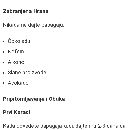
Zabranjena Hrana
Nikada ne dajte papagaju:
Čokoladu
Kofein
Alkohol
Slane proizvode
Avokado
Pripitomljavanje i Obuka
Prvi Koraci
Kada dovedete papagaja kući, dajte mu 2-3 dana da