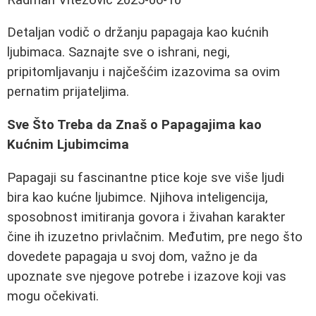
Detaljan vodič o držanju papagaja kao kućnih
ljubimaca. Saznajte sve o ishrani, negi,
pripitomljavanju i najčešćim izazovima sa ovim
pernatim prijateljima.
Sve Što Treba da Znaš o Papagajima kao
Kućnim Ljubimcima
Papagaji su fascinantne ptice koje sve više ljudi
bira kao kućne ljubimce. Njihova inteligencija,
sposobnost imitiranja govora i živahan karakter
čine ih izuzetno privlačnim. Međutim, pre nego što
dovedete papagaja u svoj dom, važno je da
upoznate sve njegove potrebe i izazove koji vas
mogu očekivati.