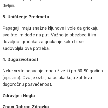
divljini.
3. Uništenje Predmeta
Papagaji imaju snažne kljunove i vole da grickaju
sve što im dođe na put. Važno je obezbediti im
dovoljno igračaka za grickanje kako bi se
zadovoljila ova potreba.
4. Dugaživotnost
Neke vrste papagaja mogu živeti i po 50-80 godina
(npr. ara). Ovo je ozbiljna odluka koja zahteva
dugoročnu posvećenost.
Zdravlje i Negla
Znaci Dobrog Zdravlja