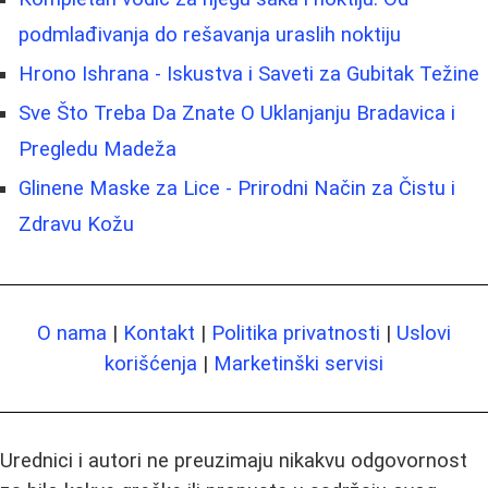
podmlađivanja do rešavanja uraslih noktiju
Hrono Ishrana - Iskustva i Saveti za Gubitak Težine
Sve Što Treba Da Znate O Uklanjanju Bradavica i
Pregledu Madeža
Glinene Maske za Lice - Prirodni Način za Čistu i
Zdravu Kožu
O nama
|
Kontakt
|
Politika privatnosti
|
Uslovi
korišćenja
|
Marketinški servisi
Urednici i autori ne preuzimaju nikakvu odgovornost