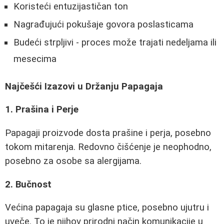
Koristeći entuzijastičan ton
Nagrađujući pokušaje govora poslasticama
Budeći strpljivi - proces može trajati nedeljama ili
mesecima
Najčešći Izazovi u Držanju Papagaja
1. Prašina i Perje
Papagaji proizvode dosta prašine i perja, posebno
tokom mitarenja. Redovno čišćenje je neophodno,
posebno za osobe sa alergijama.
2. Bučnost
Većina papagaja su glasne ptice, posebno ujutru i
uveče. To je njihov prirodni način komunikacije u