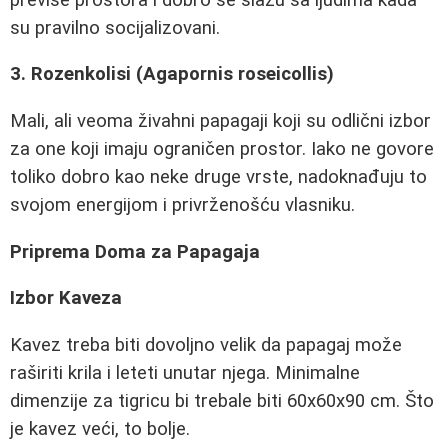
su pravilno socijalizovani.
3. Rozenkolisi (Agapornis roseicollis)
Mali, ali veoma živahni papagaji koji su odlični izbor
za one koji imaju ograničen prostor. Iako ne govore
toliko dobro kao neke druge vrste, nadoknađuju to
svojom energijom i privrženošću vlasniku.
Priprema Doma za Papagaja
Izbor Kaveza
Kavez treba biti dovoljno velik da papagaj može
raširiti krila i leteti unutar njega. Minimalne
dimenzije za tigricu bi trebale biti 60x60x90 cm. Što
je kavez veći, to bolje.