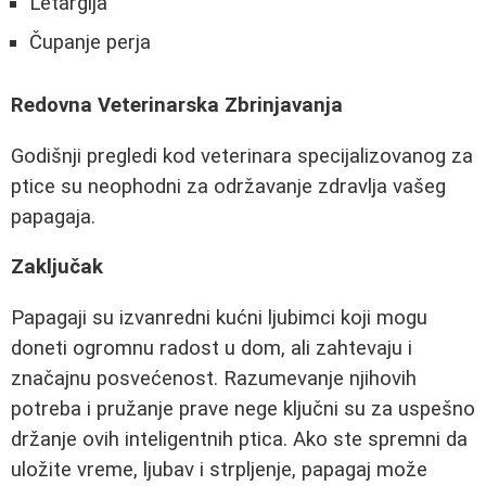
Letargija
Čupanje perja
Redovna Veterinarska Zbrinjavanja
Godišnji pregledi kod veterinara specijalizovanog za
ptice su neophodni za održavanje zdravlja vašeg
papagaja.
Zaključak
Papagaji su izvanredni kućni ljubimci koji mogu
doneti ogromnu radost u dom, ali zahtevaju i
značajnu posvećenost. Razumevanje njihovih
potreba i pružanje prave nege ključni su za uspešno
držanje ovih inteligentnih ptica. Ako ste spremni da
uložite vreme, ljubav i strpljenje, papagaj može