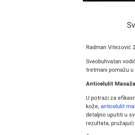
Sv
Radman Vitezović
Sveobuhvatan vodič k
tretmani pomažu u u
Anticelulit Masaž
U potrazi za efika
kože,
anticelulit m
detaljno uputiti u 
rezultata, pružajuć