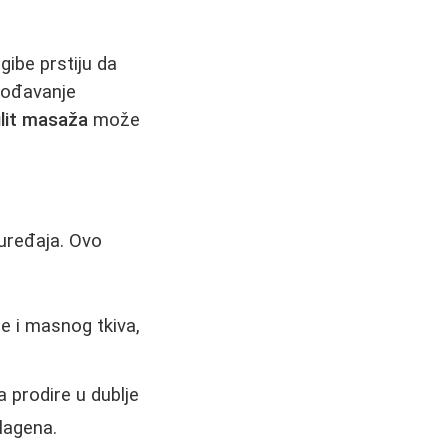
gibe prstiju da
agođavanje
ulit masaža
može
uređaja. Ovo
e i masnog tkiva,
 prodire u dublje
lagena.