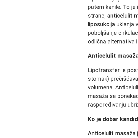
putem kanile. To je
strane,
anticelulit
liposukcija
uklanja 
poboljšanje cirkulac
odlična alternativa 
Anticelulit masaža
Lipotransfer je pos
stomak) prečišćava i
volumena. Anticelul
masaža se ponekad 
raspoređivanju ubri
Ko je dobar kandid
Anticelulit masaža