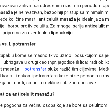
 invazivan zahvat sa određenim rizicima i periodom op
 masaža
je neinvazivan, bezbolniji pristup sa minimalnim
veće količine masti,
anticelulit masaža
je idealnija za m
ije i borbu protiv celulita. Za mnoge, serija
anticelulit 
ili priprema za eventualnu
liposukciju
.
 vs. Lipotransfer
tupak u kome se masno tkivo uzeto liposukcijom sa jed
 ubrizgava u drugi deo (npr. jagodice ili lica) radi obli
it masaža i
lipotransfer
služe različitim ciljevima. Među
koristi i nakon lipotransfera kako bi se pomoglo u 
zgane masti, smanjio otekline i ubrzao oporavak.
at za anticelulit masažu?
je pogodna za većinu osoba koje se bore sa celulitom 