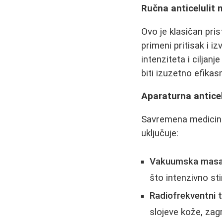
Ručna anticelulit
Ovo je klasičan pris
primeni pritisak i 
intenziteta i cilja
biti izuzetno efikas
Aparaturna antice
Savremena medicina
uključuje:
Vakuumska masa
što intenzivno sti
Radiofrekventni 
slojeve kože, zag