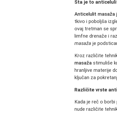
Šta je to anticelul
Anticelulit masaža
tkivo i poboljša iz
ovaj tretman se spro
limfne drenaže i ra
masaža
je podstica
Kroz različite tehni
masaža
stimuliše k
hranljive materije d
ključan za pokreta
Različite vrste an
Kada je reč o borbi 
nude različite tehni