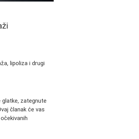
aži
, lipoliza i drugi
e glatke, zategnute
vaj članak će vas
 očekivanih