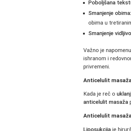
Poboljšana tekst
Smanjenje obima
obima u tretirani
Smanjenje vidljivo
Važno je napomenut
ishranom i redovnom
privremeni.
Anticelulit masaža
Kada je reč o
uklan
anticelulit masaža
p
Anticelulit masaža
Liposukcija
je hiru