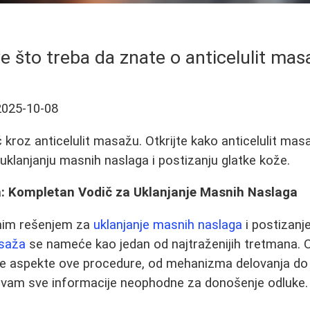
e što treba da znate o anticelulit mas
2025-10-08
roz anticelulit masažu. Otkrijte kako anticelulit masaža
klanjanju masnih naslaga i postizanju glatke kože.
a: Kompletan Vodič za Uklanjanje Masnih Naslaga
snim rešenjem za
uklanjanje masnih naslaga
i postizanj
asaža
se nameće kao jedan od najtraženijih tretmana. O
sve aspekte ove procedure, od mehanizma delovanja do
i vam sve informacije neophodne za donošenje odluke.