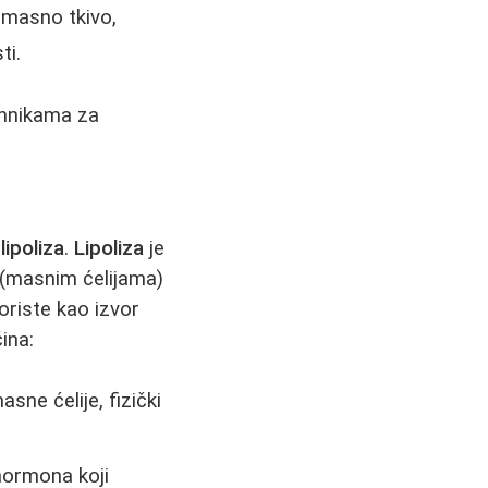
 masno tkivo,
ti.
hnikama za
e
lipoliza
.
Lipoliza
je
a (masnim ćelijama)
oriste kao izvor
ina:
sne ćelije, fizički
hormona koji