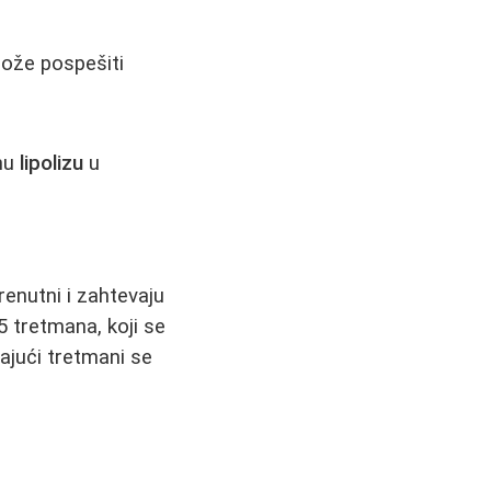
ože pospešiti
nu
lipolizu
u
renutni i zahtevaju
5 tretmana, koji se
vajući tretmani se