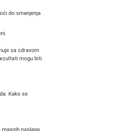
doći do smanjenja
ni.
inuje sa zdravom
zultati mogu biti
oda. Kako se
e masnih naslaga