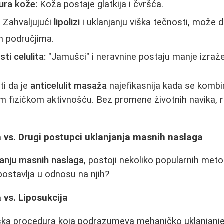
ura kože:
Koža postaje glatkija i čvršća.
:
Zahvaljujući
lipolizi
i uklanjanju viška tečnosti, može 
m područjima.
sti celulita:
"Jamušci" i neravnine postaju manje izraže
i da je
anticelulit masaža
najefikasnija kada se komb
 fizičkom aktivnošću. Bez promene životnih navika, re
 vs. Drugi postupci uklanjanja masnih naslaga
janju masnih naslaga
, postoji nekoliko popularnih met
ostavlja u odnosu na njih?
 vs. Liposukcija
rška procedura koja podrazumeva mehaničko uklanjanj