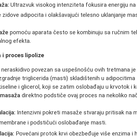
aža:
Ultrazvuk visokog intenziteta fokusira energiju na
ke zidove adipocita i olakšavajući telesno uklanjanje mas
saže
pomoću aparata često se kombinuju sa ručnim te
lnog efekta.
i proces lipolize
je neraskidivo povezan sa uspešnošću ovih tretmana j
zgradnje triglicerida (masti) skladištenih u adipocitim
eline i glicerol, koji se zatim oslobađaju u krvotok i k
t masaža
direktno podstiče ovaj proces na nekoliko nač
acija:
Intenzivni pokreti masaže stvaraju pritisak na ma
 membrane i podstičući oslobađanje masti.
acija:
Povećani protok krvi obezbeđuje više enzima i 