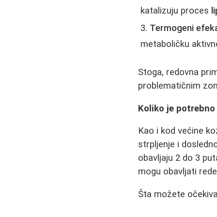
katalizuju proces
l
Termogeni efeka
metaboličku aktivno
Stoga, redovna pr
problematičnim zon
Koliko je potrebno 
Kao i kod većine ko
strpljenje i dosledn
obavljaju 2 do 3 pu
mogu obavljati red
Šta možete očekiva