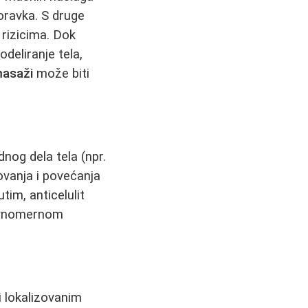
oravka. S druge
 rizicima. Dok
odeliranje tela,
masaži
može biti
nog dela tela (npr.
kovanja i povećanja
tim, anticelulit
ravnomernom
i lokalizovanim