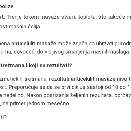
ipolize
.
t:
Trenje tokom masaže stvara toplotu, što takođe m
st masnih ćelija.
imena
anticelulit masaže
može značajno ubrzati prirod
ama, dovodeći do vidljivog smanjenja masnih naslaga.
tretmana i koji su rezultati?
zmetičkih tretmana, rezultati
anticelulit masaže
nisu t
ost. Preporučuje se da se prvi ciklus sastoji od 10 do 1
ta nedeljno. Nakon postizanja željenih rezultata, održa
e, na primer jednom mesečno.
ti?