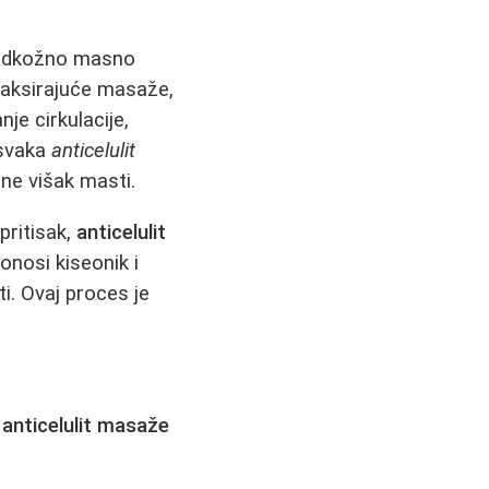
 podkožno masno
elaksirajuće masaže,
je cirkulacije,
 svaka
anticelulit
ne višak masti.
pritisak,
anticelulit
nosi kiseonik i
ti. Ovaj proces je
e
anticelulit masaže