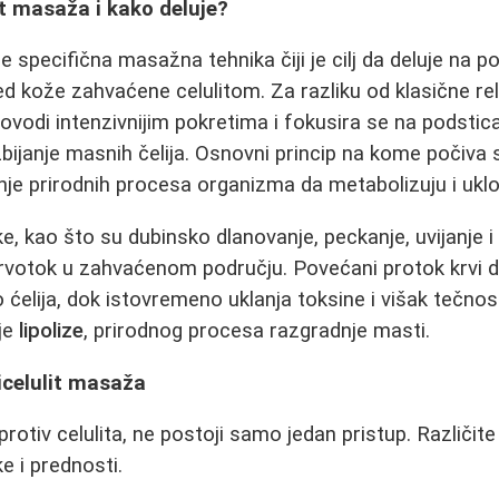
it masaža i kako deluje?
je specifična masažna tehnika čiji je cilj da deluje na
gled kože zahvaćene celulitom. Za razliku od klasične r
vodi intenzivnijim pokretima i fokusira se na podstican
zbijanje masnih čelija. Osnovni princip na kome počiva
nje prirodnih procesa organizma da metabolizuju i uklo
ke, kao što su dubinsko dlanovanje, peckanje, uvijanje i 
rvotok u zahvaćenom području. Povećani protok krvi do
o ćelija, dok istovremeno uklanja toksine i višak tečnos
nje
lipolize
, prirodnog procesa razgradnje masti.
ticelulit masaža
protiv celulita, ne postoji samo jedan pristup. Različit
ke i prednosti.