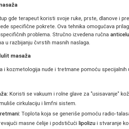
 masaža
tup gde terapeut koristi svoje ruke, prste, dlanove i pre
izvede specifične pokrete. Ova tehnika omogućava pril
nje specifičnih problema. Stručno izvedena ručna
anticel
na u razbijanju čvrstih masnih naslaga.
lulit masaža
 i kozmetologija nude i tretmane pomoću specijalnih 
ža:
Koristi se vakuum i rolne glave za "usisavanje" kož
muliše cirkulaciju i limfni sistem.
tretmani:
Toplota koja se generiše pomoću radio-talasa
revajući masne ćelije i podstičući
lipolizu
i stvaranje ko