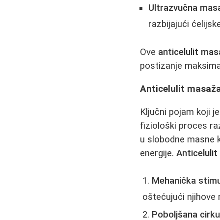
Ultrazvučna mas
razbijajući ćelijs
Ove
anticelulit ma
postizanje maksima
Anticelulit masaža 
Ključni pojam koji 
fiziološki proces ra
u slobodne masne kis
energije.
Anticeluli
Mehanička stimul
oštećujući njihove
Poboljšana cirkul