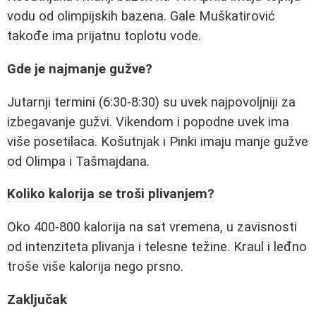
vodu od olimpijskih bazena. Gale Muškatirović
takođe ima prijatnu toplotu vode.
Gde je najmanje gužve?
Jutarnji termini (6:30-8:30) su uvek najpovoljniji za
izbegavanje gužvi. Vikendom i popodne uvek ima
više posetilaca. Košutnjak i Pinki imaju manje gužve
od Olimpa i Tašmajdana.
Koliko kalorija se troši plivanjem?
Oko 400-800 kalorija na sat vremena, u zavisnosti
od intenziteta plivanja i telesne težine. Kraul i leđno
troše više kalorija nego prsno.
Zaključak