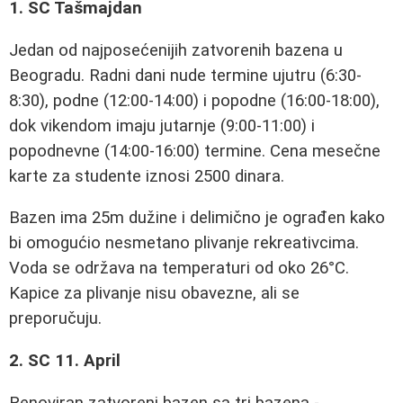
1. SC Tašmajdan
Jedan od najposećenijih zatvorenih bazena u
Beogradu. Radni dani nude termine ujutru (6:30-
8:30), podne (12:00-14:00) i popodne (16:00-18:00),
dok vikendom imaju jutarnje (9:00-11:00) i
popodnevne (14:00-16:00) termine. Cena mesečne
karte za studente iznosi 2500 dinara.
Bazen ima 25m dužine i delimično je ograđen kako
bi omogućio nesmetano plivanje rekreativcima.
Voda se održava na temperaturi od oko 26°C.
Kapice za plivanje nisu obavezne, ali se
preporučuju.
2. SC 11. April
Renoviran zatvoreni bazen sa tri bazena -