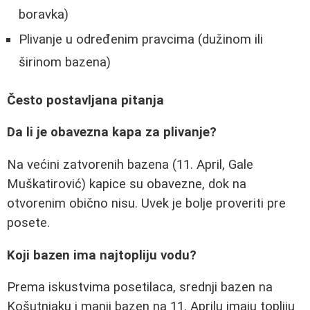
boravka)
Plivanje u određenim pravcima (dužinom ili
širinom bazena)
Često postavljana pitanja
Da li je obavezna kapa za plivanje?
Na većini zatvorenih bazena (11. April, Gale
Muškatirović) kapice su obavezne, dok na
otvorenim obično nisu. Uvek je bolje proveriti pre
posete.
Koji bazen ima najtopliju vodu?
Prema iskustvima posetilaca, srednji bazen na
Košutnjaku i manji bazen na 11. Aprilu imaju topliju