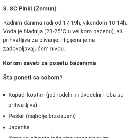
3. SC Pinki (Zemun)
Radnim danima radi od 17-19h, vikendom 10-14h.
Voda je hladnija (23-25°C u velikom bazenu), ali
prihvatljiva za plivanje. Higijena je na
zadovoljavajućem nivou.
Korisni saveti za posetu bazenima
Šta poneti sa sobom?
Kupaći kostim (jednodelni ili dvodelni - oba su
prihvatljiva)
Peškir (najbolje brzosušni)
Japanke