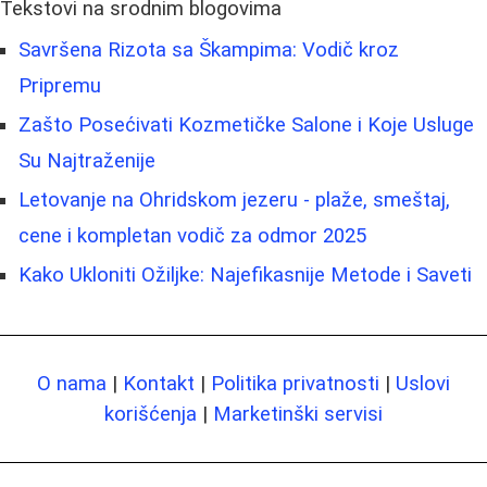
Tekstovi na srodnim blogovima
Savršena Rizota sa Škampima: Vodič kroz
Pripremu
Zašto Posećivati Kozmetičke Salone i Koje Usluge
Su Najtraženije
Letovanje na Ohridskom jezeru - plaže, smeštaj,
cene i kompletan vodič za odmor 2025
Kako Ukloniti Ožiljke: Najefikasnije Metode i Saveti
O nama
|
Kontakt
|
Politika privatnosti
|
Uslovi
korišćenja
|
Marketinški servisi