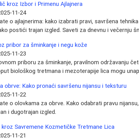
ič kroz Izbor i Primenu Ajlajnera
2025-11-24
ate o ajlajnerima: kako izabrati pravi, savršena tehnik
ko postići trajan izgled. Saveti za dnevnu i večernju š
roz pribor za šminkanje i negu kože
2025-11-23
vnom priboru za šminkanje, pravilnom održavanju četki
oput biološkog tretmana i mezoterapije lica mogu unap
a obrve: Kako pronaći savršenu nijansu i teksturu
2025-11-22
ate o olovkama za obrve. Kako odabrati pravu nijansu, 
an i dugotrajan izgled.
č kroz Savremene Kozmetičke Tretmane Lica
2025-11-21