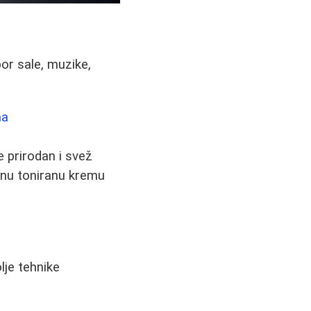
or sale, muzike,
ma
 prirodan i svež
šenu toniranu kremu
lje tehnike