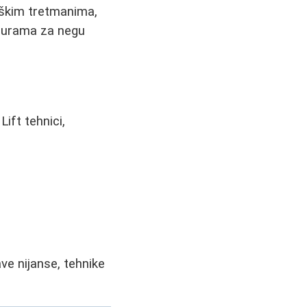
oškim tretmanima,
edurama za negu
ift tehnici,
ve nijanse, tehnike