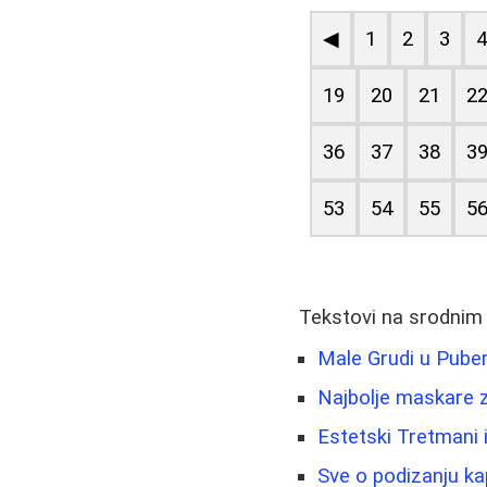
◀
1
2
3
19
20
21
2
36
37
38
3
53
54
55
5
Tekstovi na srodnim
Male Grudi u Pube
Najbolje maskare za
Estetski Tretmani 
Sve o podizanju ka