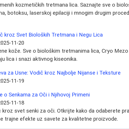
emenih kozmetičkih tretmana lica. Saznajte sve o biol
ma, botoksu, laserskoj epilaciji i mnogim drugim proc
č kroz Svet Bioloških Tretmana i Negu Lica
2025-11-20
šene kože. Sve o biološkim tretmanima lica, Cryo Mezo L
ju lica i snazi aktivnog kiseonika.
va za Usne: Vodič kroz Najbolje Nijanse i Teksture
2025-11-19
e o Senkama za Oči i Njihovoj Primeni
2025-11-18
kroz svet senki za oči. Otkrijte kako da odaberete pra
te trajne efekte uz savete za kvalitetne proizvode.