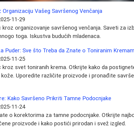
 Organizaciju Vašeg Savršenog Venčanja
2025-11-29
kroz organizovanje savršenog venčanja. Saveti za izb
 mnogo toga. Iskustva budućih mladenaca.
a Puder: Sve što Treba da Znate o Toniranim Krema
2025-11-25
kroz svet toniranih krema. Otkrijte kako da postignete
 kože. Uporedite različite proizvode i pronađite savr
re: Kako Savršeno Prikriti Tamne Podocnjake
2025-11-24
ate o korektorima za tamne podocnjake. Otkrijte najbo
ene proizvode i kako postići prirodan i svež izgled.