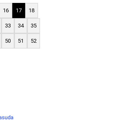
16
17
18
33
34
35
50
51
52
rasuda