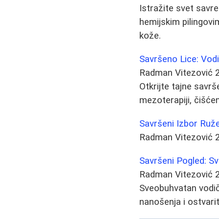
Istražite svet savr
hemijskim pilingovi
kože.
Savršeno Lice: Vodi
Radman Vitezović
Otkrijte tajne savr
mezoterapiji, čišćen
Savršeni Izbor Ruže
Radman Vitezović
Savršeni Pogled: Sv
Radman Vitezović
Sveobuhvatan vodič 
nanošenja i ostvari