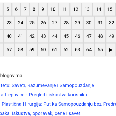
4
5
6
7
8
9
10
11
12
13
14
15
2
23
24
25
26
27
28
29
30
31
32
9
40
41
42
43
44
45
46
47
48
49
6
57
58
59
60
61
62
63
64
65
▶
 blogovima
rtetu: Saveti, Razumevanje i Samopouzdanje
 trepavice - Pregled i iskustva korisnika
i Plastična Hirurgija: Put ka Samopouzdanju bez Pred
paka: Iskustva, oporavak, cene i saveti