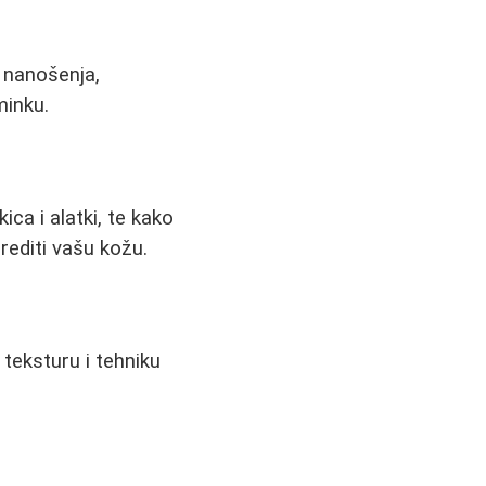
a nanošenja,
minku.
ca i alatki, te kako
rediti vašu kožu.
teksturu i tehniku