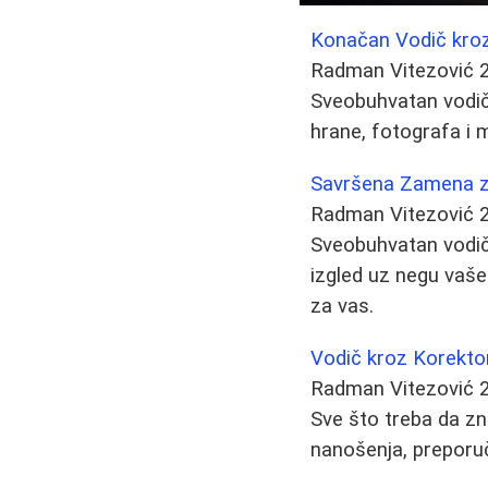
Konačan Vodič kroz
Radman Vitezović
Sveobuhvatan vodič 
hrane, fotografa i
Savršena Zamena z
Radman Vitezović
Sveobuhvatan vodič 
izgled uz negu vaše
za vas.
Vodič kroz Korekto
Radman Vitezović
Sve što treba da zn
nanošenja, preporuč