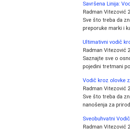
Savršena Linija: Vod
Radman Vitezović
Sve što treba da zn
preporuke marki i ka
Ultimativni vodič k
Radman Vitezović
Saznajte sve o osno
pojedini tretmani p
Vodič kroz olovke z
Radman Vitezović
Sve što treba da zn
nanošenja za prirod
Sveobuhvatni Vodi
Radman Vitezović