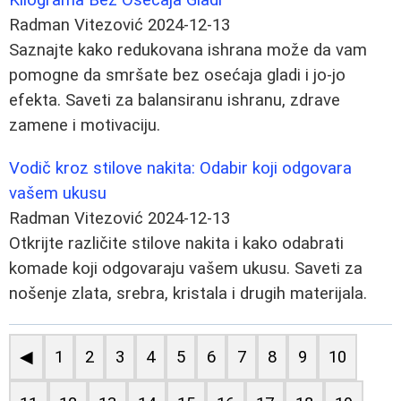
Radman Vitezović
2024-12-13
Saznajte kako redukovana ishrana može da vam
pomogne da smršate bez osećaja gladi i jo-jo
efekta. Saveti za balansiranu ishranu, zdrave
zamene i motivaciju.
Vodič kroz stilove nakita: Odabir koji odgovara
vašem ukusu
Radman Vitezović
2024-12-13
Otkrijte različite stilove nakita i kako odabrati
komade koji odgovaraju vašem ukusu. Saveti za
nošenje zlata, srebra, kristala i drugih materijala.
◀
1
2
3
4
5
6
7
8
9
10