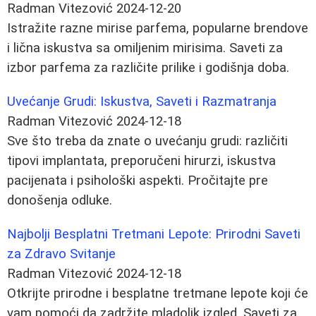
Radman Vitezović
2024-12-20
Istražite razne mirise parfema, popularne brendove
i lična iskustva sa omiljenim mirisima. Saveti za
izbor parfema za različite prilike i godišnja doba.
Uvećanje Grudi: Iskustva, Saveti i Razmatranja
Radman Vitezović
2024-12-18
Sve što treba da znate o uvećanju grudi: različiti
tipovi implantata, preporučeni hirurzi, iskustva
pacijenata i psihološki aspekti. Pročitajte pre
donošenja odluke.
Najbolji Besplatni Tretmani Lepote: Prirodni Saveti
za Zdravo Svitanje
Radman Vitezović
2024-12-18
Otkrijte prirodne i besplatne tretmane lepote koji će
vam pomoći da zadržite mladolik izgled. Saveti za