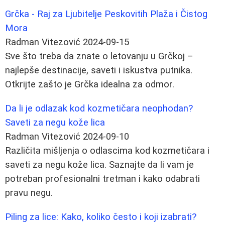
Grčka - Raj za Ljubitelje Peskovitih Plaža i Čistog
Mora
Radman Vitezović
2024-09-15
Sve što treba da znate o letovanju u Grčkoj –
najlepše destinacije, saveti i iskustva putnika.
Otkrijte zašto je Grčka idealna za odmor.
Da li je odlazak kod kozmetičara neophodan?
Saveti za negu kože lica
Radman Vitezović
2024-09-10
Različita mišljenja o odlascima kod kozmetičara i
saveti za negu kože lica. Saznajte da li vam je
potreban profesionalni tretman i kako odabrati
pravu negu.
Piling za lice: Kako, koliko često i koji izabrati?