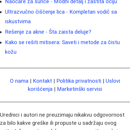
Naočare za sunce - Modni detalj i zaštita očiju
Ultrazvučno čišćenje lica - Kompletan vodič sa
iskustvima
Rešenje za akne - Šta zaista deluje?
Kako se rešiti mitisera: Saveti i metode za čistu
kožu
O nama
|
Kontakt
|
Politika privatnosti
|
Uslovi
korišćenja
|
Marketinški servisi
Urednici i autori ne preuzimaju nikakvu odgovornost
za bilo kakve greške ili propuste u sadržaju ovog