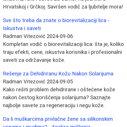
Hrvatskoj i Grčkoj. Savršen vodič za ljubitelje mora!
Sve što treba da znate o biorevitalizaciji lica -
Iskustva i saveti
Radman Vitezović
2024-09-06
Kompletan vodič o biorevitalizaciji lica: šta je, koliko
traju efekti, cene, iskustva korisnika i profesionalni
saveti za održavanje kože.
Rešenje za Dehidriranu Kožu Nakon Solarijuma
Radman Vitezović
2024-09-05
Kako rešiti problem dehidrirane i oštećene kože
nakon čestog korišćenja solarijuma? Saznajte
najbolje savete za regeneraciju i negu kože.
Da li muškarcima privlačne žene sa silikonskim
usnama i grudima? - Analiza mišljenja