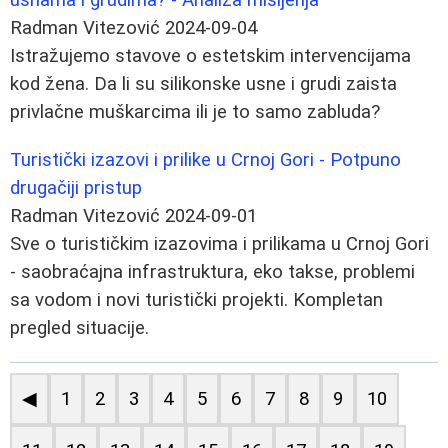
Radman Vitezović
2024-09-04
Istražujemo stavove o estetskim intervencijama
kod žena. Da li su silikonske usne i grudi zaista
privlačne muškarcima ili je to samo zabluda?
Turistički izazovi i prilike u Crnoj Gori - Potpuno
drugačiji pristup
Radman Vitezović
2024-09-01
Sve o turističkim izazovima i prilikama u Crnoj Gori
- saobraćajna infrastruktura, eko takse, problemi
sa vodom i novi turistički projekti. Kompletan
pregled situacije.
◀
1
2
3
4
5
6
7
8
9
10