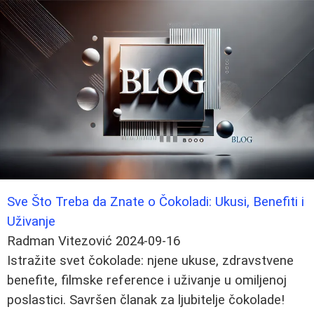
Sve Što Treba da Znate o Čokoladi: Ukusi, Benefiti i
Uživanje
Radman Vitezović
2024-09-16
Istražite svet čokolade: njene ukuse, zdravstvene
benefite, filmske reference i uživanje u omiljenoj
poslastici. Savršen članak za ljubitelje čokolade!