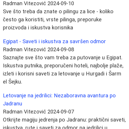
Radman Vitezović
2024-09-10
Sve što treba da znate o pilingu za lice - koliko
često ga koristiti, vrste pilinga, preporuke
proizvoda i iskustva korisnika
Egipat - Saveti i iskustva za savršen odmor
Radman Vitezović
2024-09-08
Saznajte sve što vam treba za putovanje u Egipat.
Iskustva putnika, preporučeni hoteli, najbolje plaže,
izleti i korisni saveti za letovanje u Hurgadi i Šarm
el Šejku.
Letovanje na jedrilici: Nezaboravna avantura po
Jadranu
Radman Vitezović
2024-09-07
Otkrijte magiju jedrenja po Jadranu: praktični saveti,
iskustva, rute i saveti za odmor na jedrilici u