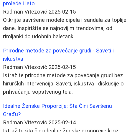
proleće i leto
Radman Vitezović
2025-02-15
Otkrijte savršene modele cipela i sandala za toplije
dane. Inspirišite se najnovijim trendovima, od
rimljanki do udobnih baletanki.
Prirodne metode za povećanje grudi - Saveti i
iskustva
Radman Vitezović
2025-02-15
Istražite prirodne metode za povećanje grudi bez
hirurških intervencija. Saveti, iskustva i diskusije o
prihvaćanju sopstvenog tela.
Idealne Ženske Proporcije: Šta Čini Savršenu
Građu?
Radman Vitezović
2025-02-14
Istražite šta čini idealne ženske proporcije kroz