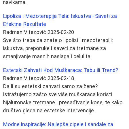
navikama.
Lipoliza i Mezoterapija Tela: Iskustva i Saveti za
Efektne Rezultate
Radman Vitezović
2025-02-20
Sve što treba da znate o lipolizi i mezoterapiji:
iskustva, preporuke i saveti za tretmane za
smanjivanje masnih naslaga i celulita.
Estetski Zahvati Kod Muškaraca: Tabu ili Trend?
Radman Vitezović
2025-02-18
Da li su estetski zahvati samo za žene?
Istražujemo zašto sve više muškaraca koristi
hijaluronske tretmane i presađivanje kose, te kako
društvo gleda na estetske intervencije.
Modne inspiracije: Najlepše cipele i sandale za