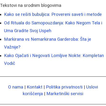
Tekstovi na srodnim blogovima
Kako se rešiti bubuljica: Provereni saveti i metode
Od Rituala do Samopouzdanja: Kako Negom Tela i
Uma Gradite Svoj Uspeh
Markirana vs Nemarkirana Garderoba: Šta je
Važnije?
Kako Ojačati i Negovati Lomljive Nokte: Kompletan
Vodič
O nama
|
Kontakt
|
Politika privatnosti
|
Uslovi
korišćenja
|
Marketinški servisi