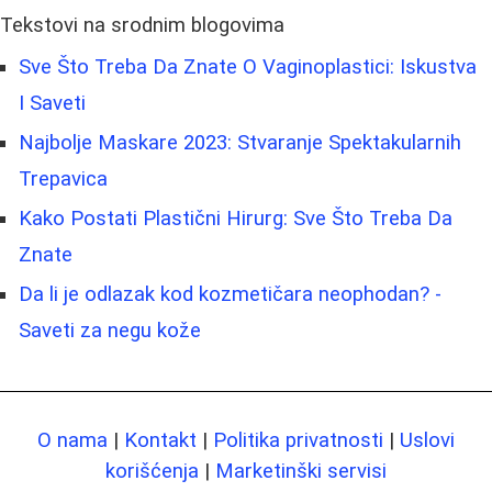
Tekstovi na srodnim blogovima
Sve Što Treba Da Znate O Vaginoplastici: Iskustva
I Saveti
Najbolje Maskare 2023: Stvaranje Spektakularnih
Trepavica
Kako Postati Plastični Hirurg: Sve Što Treba Da
Znate
Da li je odlazak kod kozmetičara neophodan? -
Saveti za negu kože
O nama
|
Kontakt
|
Politika privatnosti
|
Uslovi
korišćenja
|
Marketinški servisi