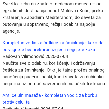
Sve što treba da znate o medenom mesecu – od
egzotičnih destinacija poput Maldiva i Kube, preko
krstarenja Zapadnim Mediteranom, do saveta za
putovanje u sopstvenoj režiji i odabira najbolje
agencije.
Kompletan vodič za četkice za šminkanje: kako da
postignete besprekoran izgled i negujete kožu
Radovan Vilimonović
2026-07-04
Naučite sve o odabiru, korišćenju i održavanju
četkica za šminkanje. Otkrijte tajne profesionalnog
nanošenja pudera i senki, kao i savete za dubinsku
negu lica uz pomoć savremenih bioloških tretmana.
Anti celulit masaža - kompletan vodič za borbu
protiv celulita
Radivoje Vitasović
2026-07-04