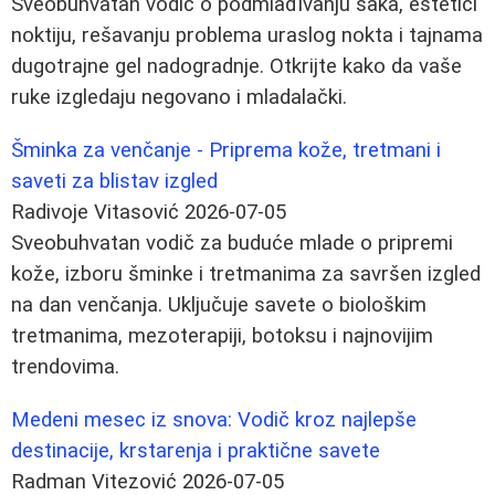
Sveobuhvatan vodič o podmlađivanju šaka, estetici
noktiju, rešavanju problema uraslog nokta i tajnama
dugotrajne gel nadogradnje. Otkrijte kako da vaše
ruke izgledaju negovano i mladalački.
Šminka za venčanje - Priprema kože, tretmani i
saveti za blistav izgled
Radivoje Vitasović
2026-07-05
Sveobuhvatan vodič za buduće mlade o pripremi
kože, izboru šminke i tretmanima za savršen izgled
na dan venčanja. Uključuje savete o biološkim
tretmanima, mezoterapiji, botoksu i najnovijim
trendovima.
Medeni mesec iz snova: Vodič kroz najlepše
destinacije, krstarenja i praktične savete
Radman Vitezović
2026-07-05