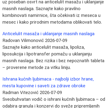
uz poseban osvrt na anticelulit masažu i uklanjanje
masnih naslaga. Saznajte kako pravilno
kombinovati namirnice, šta očekivati iz meseca u
mesec i kako prirodnim metodama oblikovati telo.
Anticelulit masaža i uklanjanje masnih naslaga
Radovan Vilimonović
2026-07-09
Saznajte kako anticelulit masaža, lipoliza,
liposukcija i lipotransfer pomažu u uklanjanju
masnih naslaga. Bez rizika i bez nepoznatih tableta
– proverene metode za vitku liniju.
Ishrana kućnih ljubimaca - najbolji izbor hrane,
mesta kupovine i saveti za zdrave obroke
Radman Vitezović
2026-07-09
Sveobuhvatan vodič o ishrani kućnih ljubimaca – od
odabira granula i konzervi do sveže pripremljenih