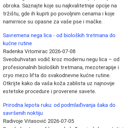
obroka. Saznajte koje su najkvalitetnije opcije na
tržištu, gde ih kupiti po povoljnim cenama i koje
namirnice su opasne za vaše pse i mačke.
Savremena nega lica - od bioloških tretmana do
kućne rutine
Radenka Vitomirac
2026-07-08
Sveobuhvatan vodič kroz modernu negu lica – od
profesionalnih bioloških tretmana, mezoterapije i
cryo mezo lifta do svakodnevne kućne rutine.
Otkrijte kako da vaša koža zablista uz najnovije
estetske procedure i proverene savete.
Prirodna lepota ruku: od podmlađivanja šaka do
savršenih noktiju
Radivoje Vitasović
2026-07-05