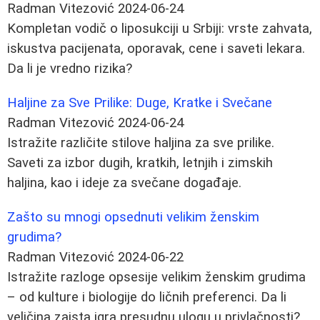
Radman Vitezović
2024-06-24
Kompletan vodič o liposukciji u Srbiji: vrste zahvata,
iskustva pacijenata, oporavak, cene i saveti lekara.
Da li je vredno rizika?
Haljine za Sve Prilike: Duge, Kratke i Svečane
Radman Vitezović
2024-06-24
Istražite različite stilove haljina za sve prilike.
Saveti za izbor dugih, kratkih, letnjih i zimskih
haljina, kao i ideje za svečane događaje.
Zašto su mnogi opsednuti velikim ženskim
grudima?
Radman Vitezović
2024-06-22
Istražite razloge opsesije velikim ženskim grudima
– od kulture i biologije do ličnih preferenci. Da li
veličina zaista igra presudnu ulogu u privlačnosti?