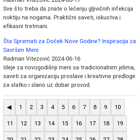
Sve što treba da znate o lečenju gljivičnih infekcija
noktiju na nogama. Praktični saveti, iskustva i
efikasni tretmani.
Šta Spremati za Doček Nove Godine? Inspiracija za
Savršen Meni
Radman Vitezović
2024-06-16
Ideje za novogodišnji meni sa tradicionalnim jelima,
saveti za organizaciju proslave i kreativne predloge
za slatko i slano uz dobar provod.
◀
1
2
3
4
5
6
7
8
9
10
11
12
13
14
15
16
17
18
19
20
21
22
23
24
25
26
27
28