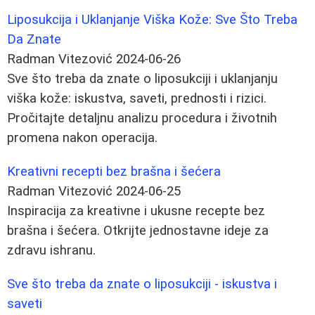
Liposukcija i Uklanjanje Viška Kože: Sve Što Treba
Da Znate
Radman Vitezović
2024-06-26
Sve što treba da znate o liposukciji i uklanjanju
viška kože: iskustva, saveti, prednosti i rizici.
Pročitajte detaljnu analizu procedura i životnih
promena nakon operacija.
Kreativni recepti bez brašna i šećera
Radman Vitezović
2024-06-25
Inspiracija za kreativne i ukusne recepte bez
brašna i šećera. Otkrijte jednostavne ideje za
zdravu ishranu.
Sve što treba da znate o liposukciji - iskustva i
saveti