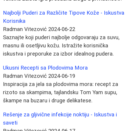
Najbolji Puderi za Različite Tipove Kože - Iskustva
Korisnika
Radman Vitezović
2024-06-22
Saznajte koji puderi najbolje odgovaraju za suvu,
masnu ili osetljivu kožu. Istražite korisnička
iskustva i preporuke za izbor idealnog pudera.
Ukusni Recepti sa Plodovima Mora
Radman Vitezović
2024-06-19
Inspiracija za jela sa plodovima mora: recept za
rizoto sa skampima, tajlandsku Tom Yam supu,
škampe na buzaru i druge delikatese.
Rešenje za gljivične infekcije noktiju - Iskustva i
saveti
Radman Vitezović
2024-06-17