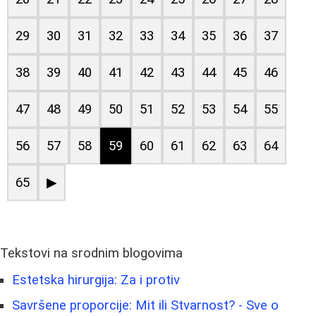
29
30
31
32
33
34
35
36
37
38
39
40
41
42
43
44
45
46
47
48
49
50
51
52
53
54
55
56
57
58
59
60
61
62
63
64
65
▶
Tekstovi na srodnim blogovima
Estetska hirurgija: Za i protiv
Savršene proporcije: Mit ili Stvarnost? - Sve o