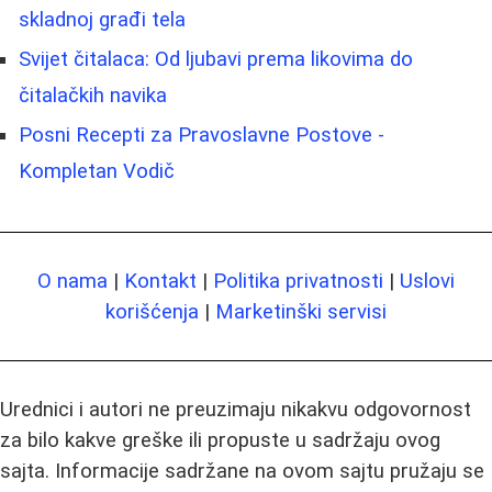
skladnoj građi tela
Svijet čitalaca: Od ljubavi prema likovima do
čitalačkih navika
Posni Recepti za Pravoslavne Postove -
Kompletan Vodič
O nama
|
Kontakt
|
Politika privatnosti
|
Uslovi
korišćenja
|
Marketinški servisi
Urednici i autori ne preuzimaju nikakvu odgovornost
za bilo kakve greške ili propuste u sadržaju ovog
sajta. Informacije sadržane na ovom sajtu pružaju se