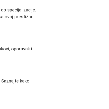
do specijalizacije.
ka ovoj prestižnoj
škovi, oporavak i
. Saznajte kako