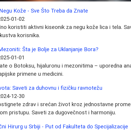
a Negu Kože - Sve Što Treba da Znate
2025-01-02
no koristiti aktivni kiseonik za negu kože lica i tela. S
skustva korisnika.
Mezoniti: Šta je Bolje za Uklanjanje Bora?
2025-01-01
ate o Botoksu, hijaluronu i mezonitima – uporedna anal
apijske primene u medicini.
ota: Saveti za duhovnu i fizičku ravnotežu
2024-12-30
stignete zdrav i srećan život kroz jednostavne promene
nom pristupu. Saveti za dugovečnost i harmoniju.
ni Hirurg u Srbiji - Put od Fakulteta do Specijalizacije