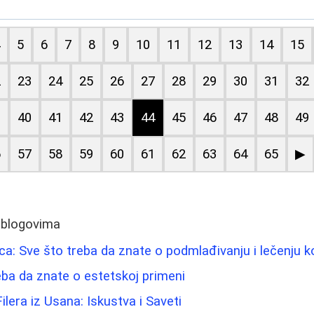
4
5
6
7
8
9
10
11
12
13
14
15
2
23
24
25
26
27
28
29
30
31
32
9
40
41
42
43
44
45
46
47
48
49
6
57
58
59
60
61
62
63
64
65
▶
 blogovima
ica: Sve što treba da znate o podmlađivanju i lečenju 
eba da znate o estetskoj primeni
Filera iz Usana: Iskustva i Saveti