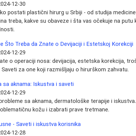
2024-12-30
 postati plastični hirurg u Srbiji - od studija medicine 
ina treba, kakve su obaveze i šta vas očekuje na putu 
nosti.
 Što Treba da Znate o Devijaciji i Estetskoj Korekciji
2024-12-29
te o operaciji nosa: devijacija, estetska korekcija, tro
. Saveti za one koji razmišljaju o hirurškom zahvatu.
 sa aknama: Iskustva i saveti
2024-12-29
probleme sa aknama, dermatološke terapije i iskustva
roblematičnu kožu i izabrati prave tretmane.
usne - Saveti i iskustva korisnika
2024-12-28