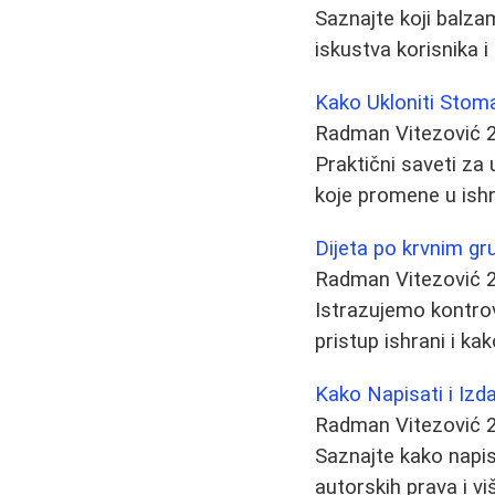
Saznajte koji balzam
iskustva korisnika 
Kako Ukloniti Stoma
Radman Vitezović
Praktični saveti za 
koje promene u ish
Dijeta po krvnim g
Radman Vitezović
Istrazujemo kontrov
pristup ishrani i ka
Kako Napisati i Izda
Radman Vitezović
Saznajte kako napisat
autorskih prava i vi