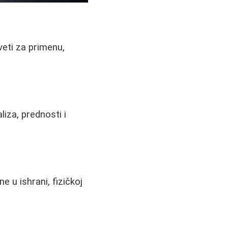
aveti za primenu,
iza, prednosti i
 u ishrani, fizičkoj