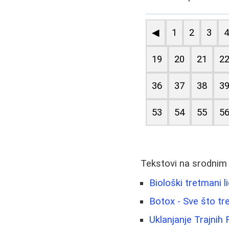
◀
1
2
3
19
20
21
2
36
37
38
3
53
54
55
5
Tekstovi na srodnim
Biološki tretmani l
Botox - Sve što tr
Uklanjanje Trajnih 