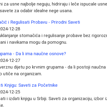
i za usne najbolje neguju, hidriraju i leče ispucale usne
i savete za odabir idealne nege usana.
čić i Regulisati Probavu - Prirodni Saveti
2024-12-28
uklanjanje stomačića i regulisanje probave bez rigorozn
rani i navikama mogu da pomognu.
rupama - Da li ima naučne osnove?
2024-12-27
erznu dijetu po krvnim grupama - da li postoji naučna
ko utiče na organizam.
ti Knjigu: Saveti za Početnike
2024-12-25
i i izdati knjigu u Srbiji. Saveti za organizaciju, izbor
še.