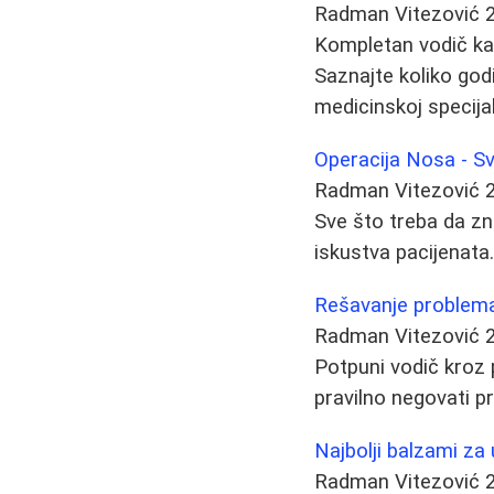
Radman Vitezović
Kompletan vodič kako
Saznajte koliko god
medicinskoj specijal
Operacija Nosa - Sve
Radman Vitezović
Sve što treba da zna
iskustva pacijenata
Rešavanje problema
Radman Vitezović
Potpuni vodič kroz 
pravilno negovati p
Najbolji balzami za 
Radman Vitezović