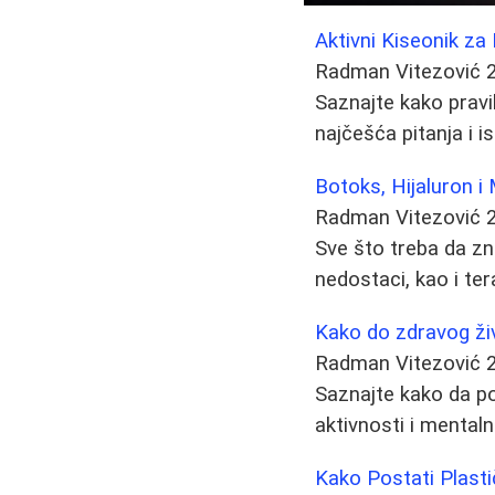
Aktivni Kiseonik z
Radman Vitezović
Saznajte kako pravil
najčešća pitanja i i
Botoks, Hijaluron i 
Radman Vitezović
Sve što treba da zn
nedostaci, kao i ter
Kako do zdravog živ
Radman Vitezović
Saznajte kako da po
aktivnosti i mental
Kako Postati Plastič