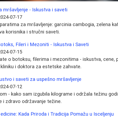
a mršavljenje - Iskustva i saveti
2024-07-17
paratima za mršavljenje: garcinia cambogia, zelena kaf
va korisnika i stručni saveti.
otoks, Fileri i Mezoniti - Iskustva i Saveti
2024-07-15
te o botoksu, filerima i mezonitima - iskustva, cene, pr
kliniku i doktora za estetske zahvate.
kustvo i saveti za uspešno mršavljenje
2024-07-12
om - kako sam izgubila kilograme i održala težinu god
 i zdravo održavanje težine.
dicine: Kada Priroda i Tradicija Pomažu u Isceljenju