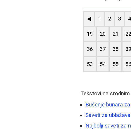
◀
1
2
3
19
20
21
2
36
37
38
3
53
54
55
5
Tekstovi na srodnim
Bušenje bunara za
Saveti za ublažava
Najbolji saveti za