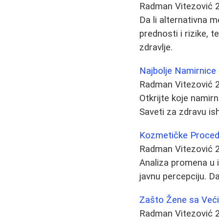
Radman Vitezović
Da li alternativna 
prednosti i rizike,
zdravlje.
Najbolje Namirnice
Radman Vitezović
Otkrijte koje nami
Saveti za zdravu is
Kozmetičke Procedu
Radman Vitezović
Analiza promena u 
javnu percepciju. Da
Zašto Žene sa Veći
Radman Vitezović