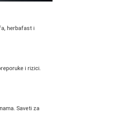
a, herbafast i
eporuke i rizici.
inama. Saveti za