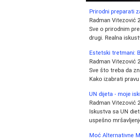
Prirodni preparati z
Radman Vitezović
Sve o prirodnim pre
drugi. Realna iskust
Estetski tretmani: B
Radman Vitezović
Sve što treba da zna
Kako izabrati pravu 
UN dijeta - moje is
Radman Vitezović
Iskustva sa UN diet
uspešno mršavljenje
Moć Alternativne Me