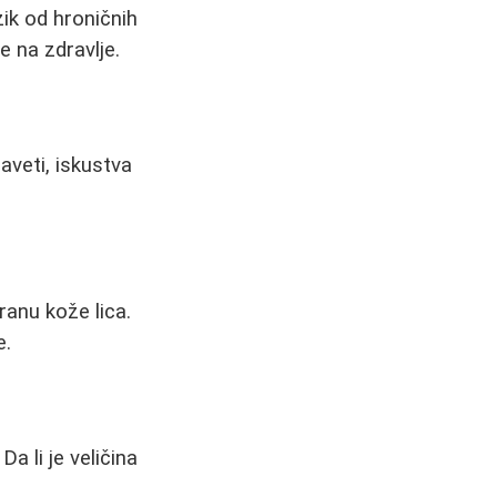
ik od hroničnih
e na zdravlje.
aveti, iskustva
ranu kože lica.
e.
Da li je veličina