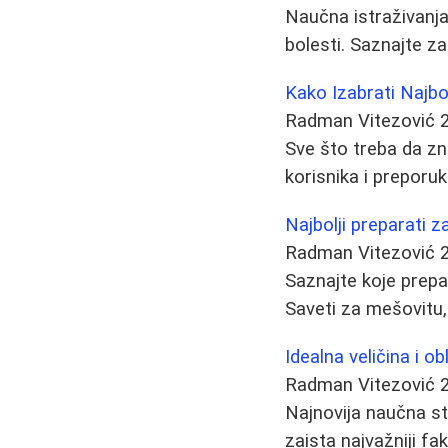
Naučna istraživanja
bolesti. Saznajte z
Kako Izabrati Najbo
Radman Vitezović
Sve što treba da zn
korisnika i preporuk
Najbolji preparati 
Radman Vitezović
Saznajte koje prepar
Saveti za mešovitu,
Idealna veličina i ob
Radman Vitezović
Najnovija naučna stud
zaista najvažniji fa