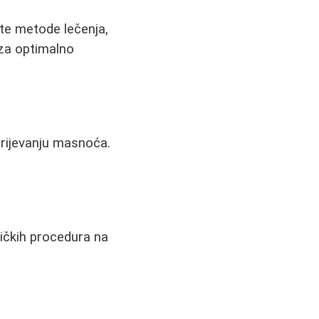
ite metode lečenja,
 za optimalno
rijevanju masnoća.
ičkih procedura na