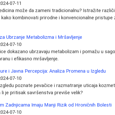
2024-07-11
medicina može da zameni tradicionalnu? Istražite različ
 te kako kombinovati prirodne i konvencionalne pristupe
 za Ubrzanje Metabolizma i Mršavljenje
2024-07-10
rnice dokazano ubrzavaju metabolizam i pomažu u sago
hranu i efikasno mršavljenje.
re i Javna Percepcija: Analiza Promena u Izgledu
2024-07-10
izgledu poznate pevačice i razmatranje uticaja kozmet
 li je pritisak savršenstva previše velik?
m Zadnjicama Imaju Manji Rizik od Hroničnih Bolesti
2024-07-10