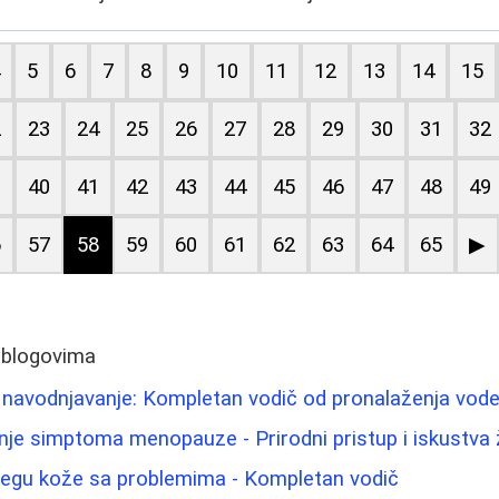
4
5
6
7
8
9
10
11
12
13
14
15
2
23
24
25
26
27
28
29
30
31
32
9
40
41
42
43
44
45
46
47
48
49
6
57
58
59
60
61
62
63
64
65
▶
 blogovima
 navodnjavanje: Kompletan vodič od pronalaženja vod
nje simptoma menopauze - Prirodni pristup i iskustva
 negu kože sa problemima - Kompletan vodič