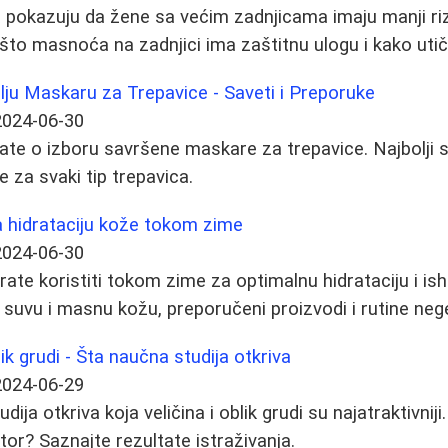
 pokazuju da žene sa većim zadnjicama imaju manji riz
ašto masnoća na zadnjici ima zaštitnu ulogu i kako utič
lju Maskaru za Trepavice - Saveti i Preporuke
2024-06-30
ate o izboru savršene maskare za trepavice. Najbolji s
e za svaki tip trepavica.
za hidrataciju kože tokom zime
2024-06-30
ate koristiti tokom zime za optimalnu hidrataciju i ish
 suvu i masnu kožu, preporučeni proizvodi i rutine neg
lik grudi - Šta naučna studija otkriva
2024-06-29
ija otkriva koja veličina i oblik grudi su najatraktivniji. 
ktor? Saznajte rezultate istraživanja.