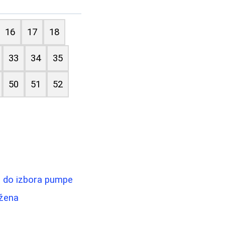
16
17
18
33
34
35
50
51
52
e do izbora pumpe
 žena