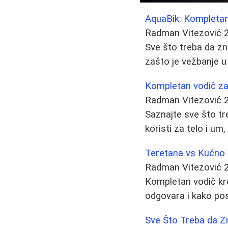
AquaBik: Kompletan
Radman Vitezović
Sve što treba da zna
zašto je vežbanje u 
Kompletan vodič za 
Radman Vitezović
Saznajte sve što tr
koristi za telo i um
Teretana vs Kućno V
Radman Vitezović
Kompletan vodič kro
odgovara i kako post
Sve Što Treba da Zn