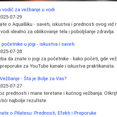
 vodič za vežbanje u vodi
2025-07-29
te o AquaBiku - saveti, iskustva i prednosti ovog vid re
vodi idealno za oblikovanje tela i poboljšanje zdravlja.
početnike u jogi - iskustva i saveti
2025-07-28
eba da znate o jogi za početnike - kako početi, gde ve
, preporuke za YouTube kanale i iskustva praktikanata.
ežbanje - Šta je Bolje za Vas?
2025-07-27
z prednosti i mane teretane i kućnog vežbanja. Otkrij
ići najbolje rezultate.
ate o Pilatesu: Prednosti, Efekti i Preporuke