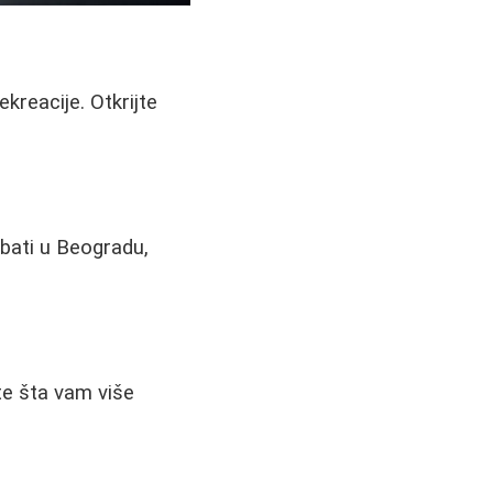
kreacije. Otkrijte
žbati u Beogradu,
te šta vam više