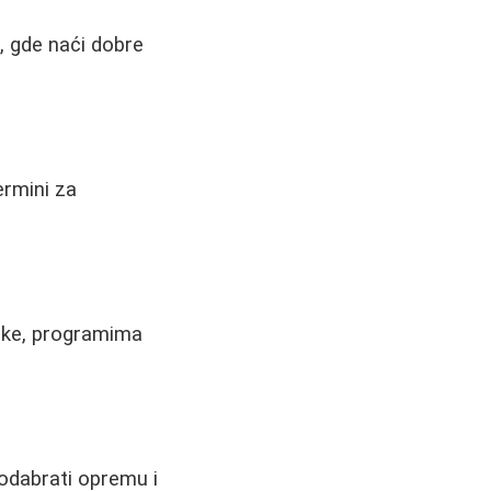
, gde naći dobre
ermini za
ike, programima
 odabrati opremu i