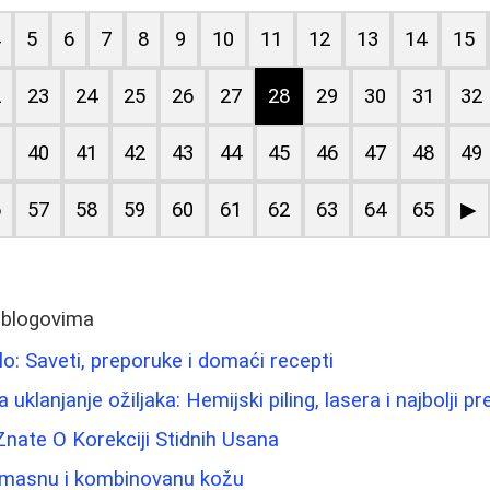
4
5
6
7
8
9
10
11
12
13
14
15
2
23
24
25
26
27
28
29
30
31
32
9
40
41
42
43
44
45
46
47
48
49
6
57
58
59
60
61
62
63
64
65
▶
 blogovima
telo: Saveti, preporuke i domaći recepti
uklanjanje ožiljaka: Hemijski piling, lasera i najbolji pr
nate O Korekciji Stidnih Usana
 masnu i kombinovanu kožu