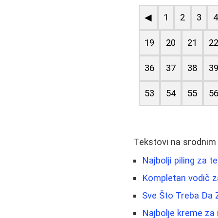
◀
1
2
3
19
20
21
2
36
37
38
3
53
54
55
5
Tekstovi na srodnim
Najbolji piling za 
Kompletan vodič za 
Sve Što Treba Da Z
Najbolje kreme za