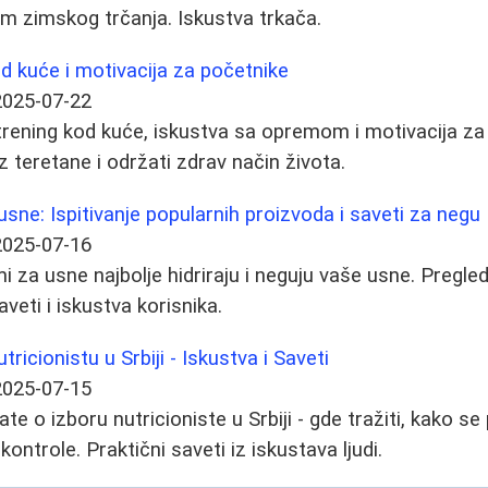
m zimskog trčanja. Iskustva trkača.
od kuće i motivacija za početnike
2025-07-22
 trening kod kuće, iskustva sa opremom i motivacija z
z teretane i održati zdrav način života.
usne: Ispitivanje popularnih proizvoda i saveti za negu
2025-07-16
i za usne najbolje hidriraju i neguju vaše usne. Pregle
aveti i iskustva korisnika.
ricionistu u Srbiji - Iskustva i Saveti
2025-07-15
te o izboru nutricioniste u Srbiji - gde tražiti, kako se 
 kontrole. Praktični saveti iz iskustava ljudi.