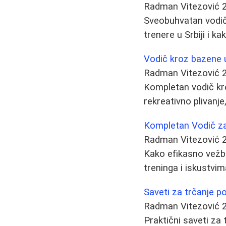
Radman Vitezović
Sveobuhvatan vodič 
trenere u Srbiji i ka
Vodič kroz bazene u
Radman Vitezović
Kompletan vodič kro
rekreativno plivanje
Kompletan Vodič z
Radman Vitezović
Kako efikasno vežb
treninga i iskustvi
Saveti za trčanje p
Radman Vitezović
Praktični saveti za