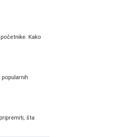
a početnike. Kako
d popularnih
pripremiti, šta