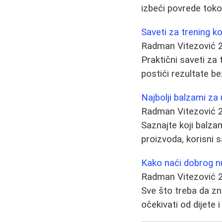
izbeći povrede toko
Saveti za trening k
Radman Vitezović
Praktični saveti za
postići rezultate be
Najbolji balzami za 
Radman Vitezović
Saznajte koji balzam
proizvoda, korisni s
Kako naći dobrog nut
Radman Vitezović
Sve što treba da zna
očekivati od dijete i