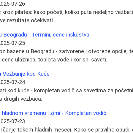
2025-07-26
kroz pilates: kako početi, koliko puta nedeljno vežbati
kve rezultate očekivati.
 Beogradu - Termini, cene i iskustva
2025-07-25
z bazene u Beogradu - zatvorene i otvorene opcije, t
, cene ulaznica, toplota vode i korisni saveti.
a Vežbanje kod Kuće
2025-07-24
ati kod kuće - kompletan vodič sa savetima za početn
ma drugih vežbača.
o hladnom vremenu i zimi - Kompletan vodič
2025-07-23
 trčanje tokom hladnih meseci. Kako se pravilno obući,