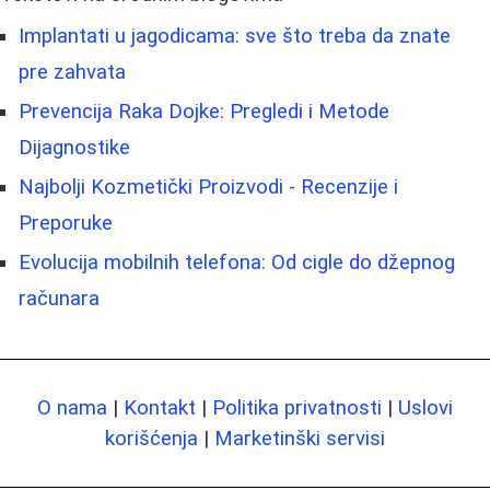
Implantati u jagodicama: sve što treba da znate
pre zahvata
Prevencija Raka Dojke: Pregledi i Metode
Dijagnostike
Najbolji Kozmetički Proizvodi - Recenzije i
Preporuke
Evolucija mobilnih telefona: Od cigle do džepnog
računara
O nama
|
Kontakt
|
Politika privatnosti
|
Uslovi
korišćenja
|
Marketinški servisi