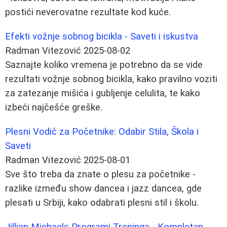
postići neverovatne rezultate kod kuće.
Efekti vožnje sobnog bicikla - Saveti i iskustva
Radman Vitezović
2025-08-02
Saznajte koliko vremena je potrebno da se vide
rezultati vožnje sobnog bicikla, kako pravilno voziti
za zatezanje mišića i gubljenje celulita, te kako
izbeći najčešće greške.
Plesni Vodič za Početnike: Odabir Stila, Škola i
Saveti
Radman Vitezović
2025-08-01
Sve što treba da znate o plesu za početnike -
razlike između show dancea i jazz dancea, gde
plesati u Srbiji, kako odabrati plesni stil i školu.
Jillian Michaels Programi Treninga - Kompletan