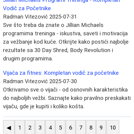
Vodič za Početnike
Radman Vitezović
2025-07-31
Sve što treba da znate o Jillian Michaels
programima treninga - iskustva, saveti i motivacija
za vežbanje kod kuće. Otkrijte kako postići najbolje
rezultate sa 30 Day Shred, Body Revolution i
drugim programima.
Vijača za fitnes: Kompletan vodič za početnike
Radman Vitezović
2025-07-30
Otkrivamo sve o vijači - od osnovnih karakteristika
do najboljih vežbi. Saznajte kako pravilno preskakati
vijaču, gde je kupiti i koliko košta.
◀
1
2
3
4
5
6
7
8
9
10