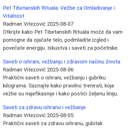
Pet Tibetanskih Rituala: Vežbe za Omladivanje i
Vitalnost
Radman Vitezović
2025-08-07
Otkrijte kako Pet Tibetanskih Rituala može da vam
pomogne da ojačate telo, podmladite izgled i
povećate energiju. Iskustva i saveti za početnike.
Saveti o ishrani, vežbanju i zdravom načinu života
Radman Vitezović
2025-08-06
Praktični saveti o ishrani, vežbanju i gubitku
kilograma. Saznajte kako pravilno trenirati, koje
vežbe su najefikasnije i kako postići željenu liniju.
Saveti za zdravu ishranu i vežbanje
Radman Vitezović
2025-08-05
Praktični saveti za zdravu ishranu, gubitak