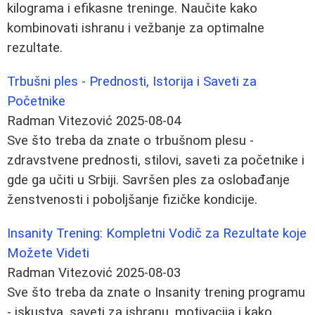
kilograma i efikasne treninge. Naučite kako
kombinovati ishranu i vežbanje za optimalne
rezultate.
Trbušni ples - Prednosti, Istorija i Saveti za
Početnike
Radman Vitezović
2025-08-04
Sve što treba da znate o trbušnom plesu -
zdravstvene prednosti, stilovi, saveti za početnike i
gde ga učiti u Srbiji. Savršen ples za oslobađanje
ženstvenosti i poboljšanje fizičke kondicije.
Insanity Trening: Kompletni Vodič za Rezultate koje
Možete Videti
Radman Vitezović
2025-08-03
Sve što treba da znate o Insanity trening programu
- iskustva, saveti za ishranu, motivacija i kako