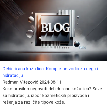
Dehidrirana koža lica: Kompletan vodič za negu i
hidrataciju
Radman Vitezović
2024-08-11
Kako pravilno negovati dehidriranu kožu lica? Saveti
za hidrataciju, izbor kozmetičkih proizvoda i
rešenja za različite tipove kože.