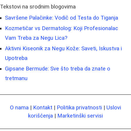
Tekstovi na srodnim blogovima
Savršene Palačinke: Vodič od Testa do Tiganja
Kozmetičar vs Dermatolog: Koji Profesionalac
Vam Treba za Negu Lica?
Aktivni Kiseonik za Negu Kože: Saveti, Iskustva i
Upotreba
Gipsane Bermude: Sve što treba da znate o
tretmanu
O nama
|
Kontakt
|
Politika privatnosti
|
Uslovi
korišćenja
|
Marketinški servisi