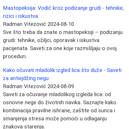
Mastopeksija: Vodič kroz podizanje grudi - tehnike,
rizici i iskustva
Radman Vitezović
2024-08-10
Sve što treba da znate o mastopeksiji – podizanju
grudi: tehnike, ožiljci, oporavak i iskustva
pacijenata. Saveti za one koje razmišljaju o ovoj
proceduri.
Kako očuvati mladolik izgled lica što duže - Saveti
za antiejdžing negu
Radman Vitezović
2024-08-09
Saveti za očuvanje mladolikog izgleda lica: od
osnovne nege do životnih navika. Saznajte kako
kombinacija pravilne ishrane, zaštite od sunca i
smanjenja stresa može pomoći u odlaganju
znakova starenja.