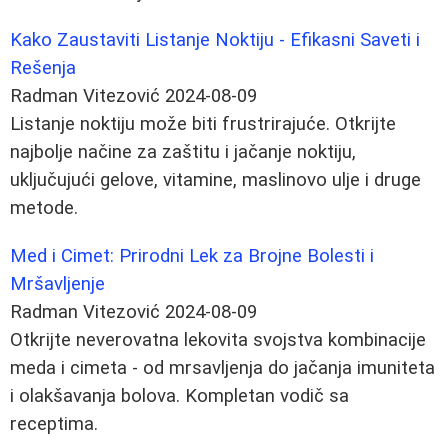
Kako Zaustaviti Listanje Noktiju - Efikasni Saveti i
Rešenja
Radman Vitezović
2024-08-09
Listanje noktiju može biti frustrirajuće. Otkrijte
najbolje načine za zaštitu i jačanje noktiju,
uključujući gelove, vitamine, maslinovo ulje i druge
metode.
Med i Cimet: Prirodni Lek za Brojne Bolesti i
Mršavljenje
Radman Vitezović
2024-08-09
Otkrijte neverovatna lekovita svojstva kombinacije
meda i cimeta - od mrsavljenja do jačanja imuniteta
i olakšavanja bolova. Kompletan vodič sa
receptima.