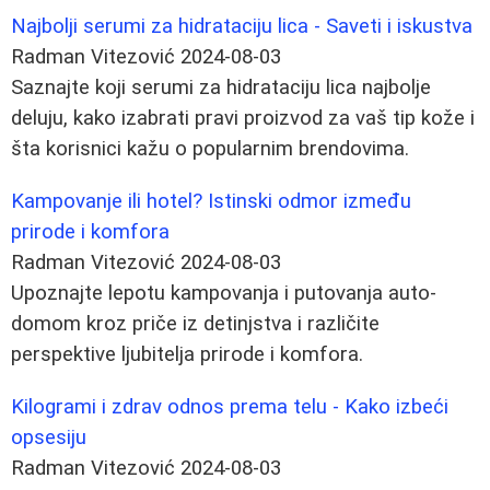
Najbolji serumi za hidrataciju lica - Saveti i iskustva
Radman Vitezović
2024-08-03
Saznajte koji serumi za hidrataciju lica najbolje
deluju, kako izabrati pravi proizvod za vaš tip kože i
šta korisnici kažu o popularnim brendovima.
Kampovanje ili hotel? Istinski odmor između
prirode i komfora
Radman Vitezović
2024-08-03
Upoznajte lepotu kampovanja i putovanja auto-
domom kroz priče iz detinjstva i različite
perspektive ljubitelja prirode i komfora.
Kilogrami i zdrav odnos prema telu - Kako izbeći
opsesiju
Radman Vitezović
2024-08-03