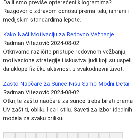
Da li smo previše opterećeni kilogramima?
Razgovor o zdravom odnosu prema telu, ishrani i
medijskim standardima lepote.
Kako Naći Motivaciju za Redovno Vežbanje
Radman Vitezović
2024-08-02
Otkrivamo različite pristupe redovnom vežbanju,
motivacione strategije i iskustva ljudi koji su uspeli
da uklope fizičku aktivnost u svakodnevni život.
Zašto Naočare za Sunce Nisu Samo Modni Detail
Radman Vitezović
2024-08-02
Otkrijte zašto naočare za sunce treba birati prema
UV zaštiti, obliku lica i stilu. Saveti za izbor idealnih
modela za svaku priliku.