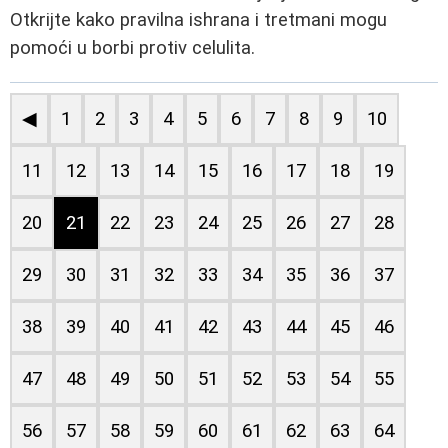
Otkrijte kako pravilna ishrana i tretmani mogu
pomoći u borbi protiv celulita.
◀
1
2
3
4
5
6
7
8
9
10
11
12
13
14
15
16
17
18
19
20
21
22
23
24
25
26
27
28
29
30
31
32
33
34
35
36
37
38
39
40
41
42
43
44
45
46
47
48
49
50
51
52
53
54
55
56
57
58
59
60
61
62
63
64