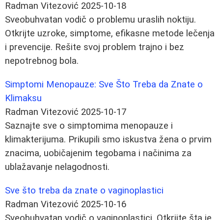
Radman Vitezović
2025-10-18
Sveobuhvatan vodič o problemu uraslih noktiju.
Otkrijte uzroke, simptome, efikasne metode lečenja
i prevencije. Rešite svoj problem trajno i bez
nepotrebnog bola.
Simptomi Menopauze: Sve Što Treba da Znate o
Klimaksu
Radman Vitezović
2025-10-17
Saznajte sve o simptomima menopauze i
klimakterijuma. Prikupili smo iskustva žena o prvim
znacima, uobičajenim tegobama i načinima za
ublažavanje nelagodnosti.
Sve što treba da znate o vaginoplastici
Radman Vitezović
2025-10-16
Sveobuhvatan vodič o vaginoplastici. Otkrijte šta je