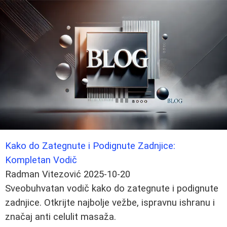
Kako do Zategnute i Podignute Zadnjice:
Kompletan Vodič
Radman Vitezović
2025-10-20
Sveobuhvatan vodič kako do zategnute i podignute
zadnjice. Otkrijte najbolje vežbe, ispravnu ishranu i
značaj anti celulit masaža.