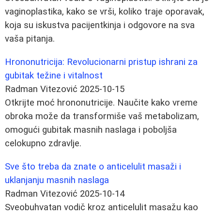
vaginoplastika, kako se vrši, koliko traje oporavak,
koja su iskustva pacijentkinja i odgovore na sva
vaša pitanja.
Hrononutricija: Revolucionarni pristup ishrani za
gubitak težine i vitalnost
Radman Vitezović
2025-10-15
Otkrijte moć hrononutricije. Naučite kako vreme
obroka može da transformiše vaš metabolizam,
omogući gubitak masnih naslaga i poboljša
celokupno zdravlje.
Sve što treba da znate o anticelulit masaži i
uklanjanju masnih naslaga
Radman Vitezović
2025-10-14
Sveobuhvatan vodič kroz anticelulit masažu kao