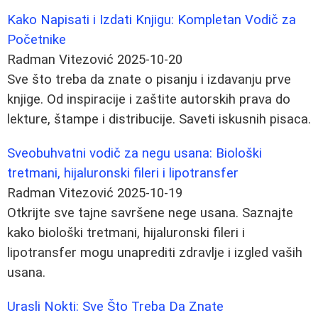
Kako Napisati i Izdati Knjigu: Kompletan Vodič za
Početnike
Radman Vitezović
2025-10-20
Sve što treba da znate o pisanju i izdavanju prve
knjige. Od inspiracije i zaštite autorskih prava do
lekture, štampe i distribucije. Saveti iskusnih pisaca.
Sveobuhvatni vodič za negu usana: Biološki
tretmani, hijaluronski fileri i lipotransfer
Radman Vitezović
2025-10-19
Otkrijte sve tajne savršene nege usana. Saznajte
kako biološki tretmani, hijaluronski fileri i
lipotransfer mogu unaprediti zdravlje i izgled vaših
usana.
Urasli Nokti: Sve Što Treba Da Znate