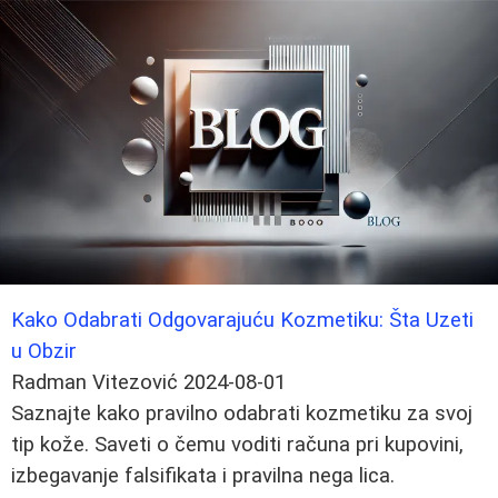
Kako Odabrati Odgovarajuću Kozmetiku: Šta Uzeti
u Obzir
Radman Vitezović
2024-08-01
Saznajte kako pravilno odabrati kozmetiku za svoj
tip kože. Saveti o čemu voditi računa pri kupovini,
izbegavanje falsifikata i pravilna nega lica.