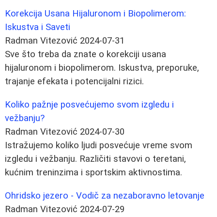
Korekcija Usana Hijaluronom i Biopolimerom:
Iskustva i Saveti
Radman Vitezović
2024-07-31
Sve što treba da znate o korekciji usana
hijaluronom i biopolimerom. Iskustva, preporuke,
trajanje efekata i potencijalni rizici.
Koliko pažnje posvećujemo svom izgledu i
vežbanju?
Radman Vitezović
2024-07-30
Istražujemo koliko ljudi posvećuje vreme svom
izgledu i vežbanju. Različiti stavovi o teretani,
kućnim treninzima i sportskim aktivnostima.
Ohridsko jezero - Vodič za nezaboravno letovanje
Radman Vitezović
2024-07-29