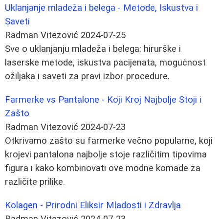
Uklanjanje mladeža i belega - Metode, Iskustva i
Saveti
Radman Vitezović
2024-07-25
Sve o uklanjanju mladeža i belega: hirurške i
laserske metode, iskustva pacijenata, mogućnost
ožiljaka i saveti za pravi izbor procedure.
Farmerke vs Pantalone - Koji Kroj Najbolje Stoji i
Zašto
Radman Vitezović
2024-07-23
Otkrivamo zašto su farmerke večno popularne, koji
krojevi pantalona najbolje stoje različitim tipovima
figura i kako kombinovati ove modne komade za
različite prilike.
Kolagen - Prirodni Eliksir Mladosti i Zdravlja
Radman Vitezović
2024-07-23