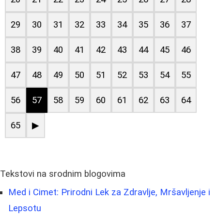
29
30
31
32
33
34
35
36
37
38
39
40
41
42
43
44
45
46
47
48
49
50
51
52
53
54
55
56
57
58
59
60
61
62
63
64
65
▶
Tekstovi na srodnim blogovima
Med i Cimet: Prirodni Lek za Zdravlje, Mršavljenje i
Lepsotu