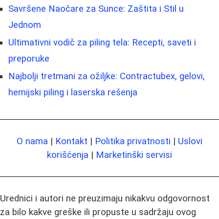
Savršene Naočare za Sunce: Zaštita i Stil u
Jednom
Ultimativni vodič za piling tela: Recepti, saveti i
preporuke
Najbolji tretmani za ožiljke: Contractubex, gelovi,
hemijski piling i laserska rešenja
O nama
|
Kontakt
|
Politika privatnosti
|
Uslovi
korišćenja
|
Marketinški servisi
Urednici i autori ne preuzimaju nikakvu odgovornost
za bilo kakve greške ili propuste u sadržaju ovog