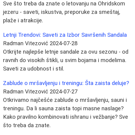
Sve što treba da znate o letovanju na Ohridskom
jezeru - saveti, iskustva, preporuke za smeštaj,
plaže i atrakcije.
Letnji Trendovi: Saveti za Izbor Savršenih Sandala
Radman Vitezović
2024-07-28
Otkrijte najlepše letnje sandale za ovu sezonu - od
ravnih do visokih štikli, u svim bojama i modelima.
Saveti za udobnost i stil.
Zablude o mršavljenju i treningu: Šta zaista deluje?
Radman Vitezović
2024-07-27
Otkrivamo najčešće zablude o mršavljenju, sauni i
treningu. Da li sauna zaista topi masne naslage?
Kako pravilno kombinovati ishranu i vežbanje? Sve
što treba da znate.